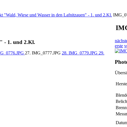
kt "Wald, Wiese und Wasser in den Lafnitzauen" - 1. und 2.Kl.
IMG_0
IM
nächst
 - 1. und 2.Kl.
erste
v
MG_0776.JPG
27. IMG_0777.JPG
28. IMG_0779.JPG
29.
Phot
Übers
Herste
Blend
Belic
Brenn
Mess
Datum