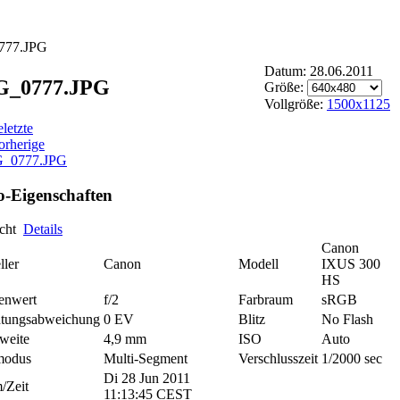
777.JPG
Datum: 28.06.2011
G_0777.JPG
Größe:
Vollgröße:
1500x1125
e
letzte
orherige
o-Eigenschaften
icht
Details
Canon
ller
Canon
Modell
IXUS 300
HS
enwert
f/2
Farbraum
sRGB
htungsabweichung
0 EV
Blitz
No Flash
weite
4,9 mm
ISO
Auto
modus
Multi-Segment
Verschlusszeit
1/2000 sec
Di 28 Jun 2011
/Zeit
11:13:45 CEST