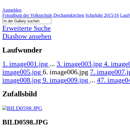
Anmelden
Fotoalbum der Volksschule Dechantskirchen
Schuljahr 2015/16
Lauf
Erweiterte Suche
Diashow ansehen
Laufwunder
1. image001.jpg
...
3. image003.jpg
4. image
image005.jpg
6. image006.jpg
7. image007.
image008.jpg
9. image009.jpg
...
47. image0
Zufallsbild
BILD0598.JPG