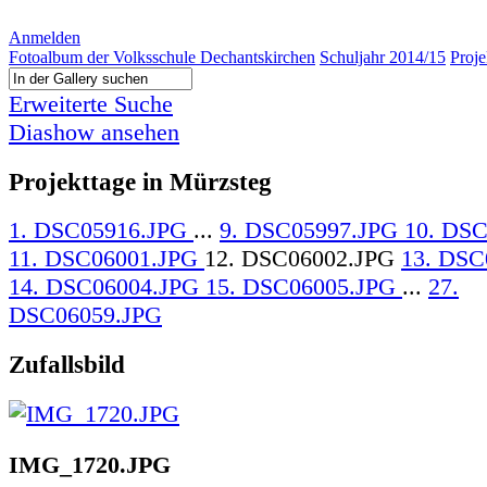
Anmelden
Fotoalbum der Volksschule Dechantskirchen
Schuljahr 2014/15
Proje
Erweiterte Suche
Diashow ansehen
Projekttage in Mürzsteg
1. DSC05916.JPG
...
9. DSC05997.JPG
10. DS
11. DSC06001.JPG
12. DSC06002.JPG
13. DSC
14. DSC06004.JPG
15. DSC06005.JPG
...
27.
DSC06059.JPG
Zufallsbild
IMG_1720.JPG