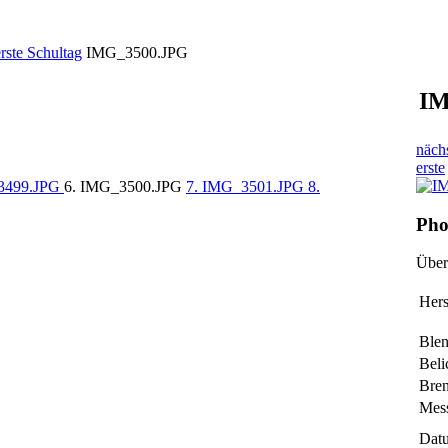
rste Schultag
IMG_3500.JPG
IM
näch
erste
3499.JPG
6. IMG_3500.JPG
7. IMG_3501.JPG
8.
Pho
Über
Hers
Ble
Beli
Bre
Mes
Datu