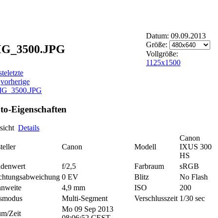
Datum: 09.09.2013
Größe:
G_3500.JPG
Vollgröße:
1125x1500
ste
letzte
vorherige
to-Eigenschaften
sicht
Details
Canon
teller
Canon
Modell
IXUS 300
HS
ndenwert
f/2,5
Farbraum
sRGB
chtungsabweichung
0 EV
Blitz
No Flash
nnweite
4,9 mm
ISO
200
smodus
Multi-Segment
Verschlusszeit
1/30 sec
Mo 09 Sep 2013
m/Zeit
08:06:52 CEST