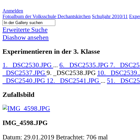
Anmelden
Fotoalbum der Volksschule Dechantskirchen
Schuljahr 2010/11
Exper
Erweiterte Suche
Diashow ansehen
Experimentieren in der 3. Klasse
1. _DSC2530.JPG
...
6. _DSC2535.JPG
7. _DSC2
_DSC2537.JPG
9. _DSC2538.JPG
10. _DSC2539
_DSC2540.JPG
12. _DSC2541.JPG
...
51. _DSC25
Zufallsbild
IMG_4598.JPG
Datum: 29.01.2019
Betrachtet: 706 mal